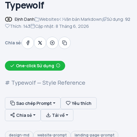
Typewolf
Định Danh
Websites
Văn bản Markdown
Sử dụng:
92
Thích:
143
Cập nhật: 8 Tháng 6, 2026
Chia sẻ:
One-click Sử dụng
# Typewolf — Style Reference
Sao chép Prompt
Yêu thích
Chia sẻ
Tải về
design-md
website-prompt
landing-page-prompt