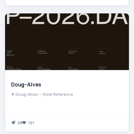
Doug–Alves
# Doug–Alves — Style Reference
28
121