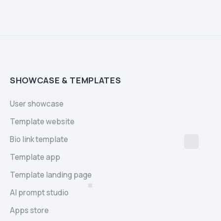
SHOWCASE & TEMPLATES
User showcase
Template website
Bio link template
Template app
Template landing page
AI prompt studio
Apps store