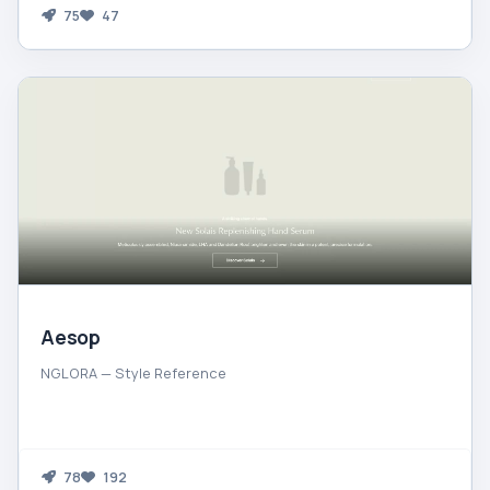
75
47
Aesop
NGLORA — Style Reference
78
192