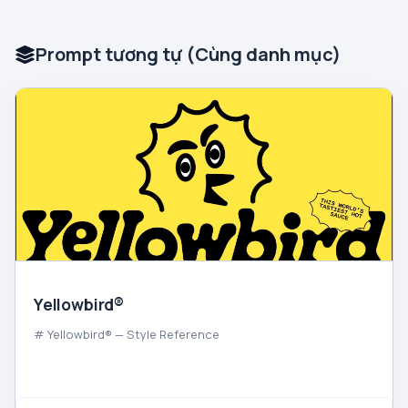
Prompt tương tự (Cùng danh mục)
Yellowbird®
# Yellowbird® — Style Reference