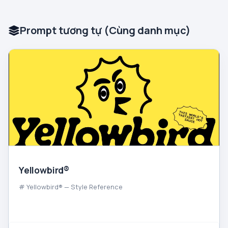
Prompt tương tự (Cùng danh mục)
Yellowbird®
# Yellowbird® — Style Reference