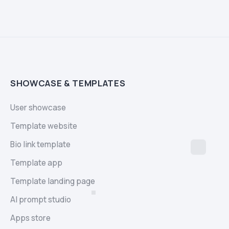
SHOWCASE & TEMPLATES
User showcase
Template website
Bio link template
Template app
Template landing page
AI prompt studio
Apps store