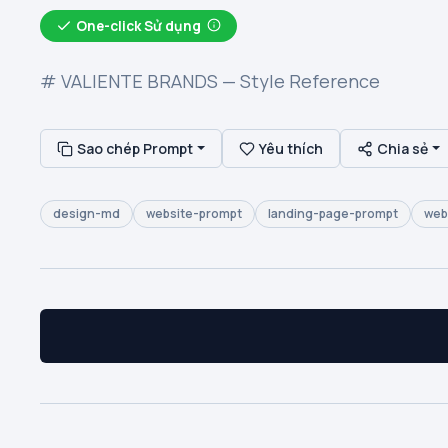
One-click Sử dụng
# VALIENTE BRANDS — Style Reference
Sao chép Prompt
Yêu thích
Chia sẻ
design-md
website-prompt
landing-page-prompt
web