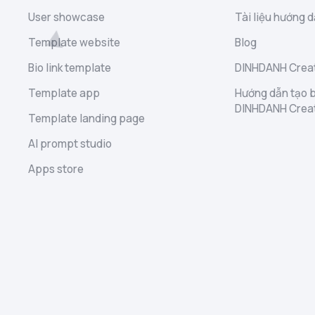
User showcase
Tài liệu hướng d
Template website
Blog
Bio link template
DINHDANH Creat
Template app
Hướng dẫn tạo b
DINHDANH Crea
Template landing page
AI prompt studio
Apps store