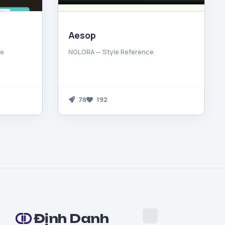
Aesop
ce
NGLORA — Style Reference
78
192
Định Danh