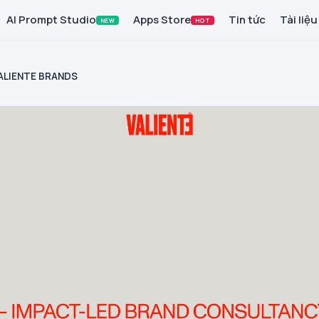
AI Prompt Studio
Apps Store
Tin tức
Tài liệu
NEW
HOT
ALIENTE BRANDS