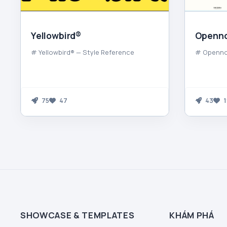
Yellowbird®
Openn
# Yellowbird® — Style Reference
# Openno
75
47
43
1
SHOWCASE & TEMPLATES
KHÁM PHÁ