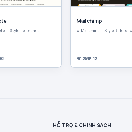
ote
Mailchimp
te — Style Reference
# Mailchimp — Style Referen
92
25
12
HỖ TRỢ & CHÍNH SÁCH