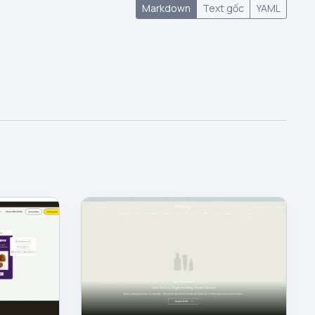
Markdown
Text gốc
YAML