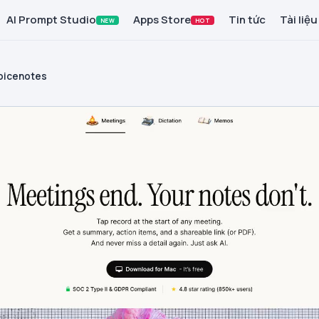
AI Prompt Studio
Apps Store
Tin tức
Tài liệu
NEW
HOT
oicenotes