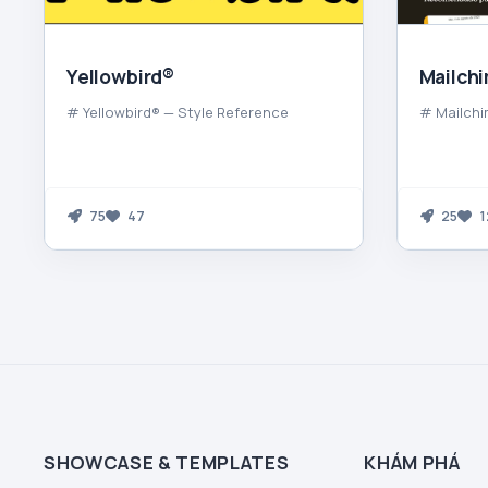
Yellowbird®
Mailch
# Yellowbird® — Style Reference
# Mailchi
75
47
25
1
SHOWCASE & TEMPLATES
KHÁM PHÁ