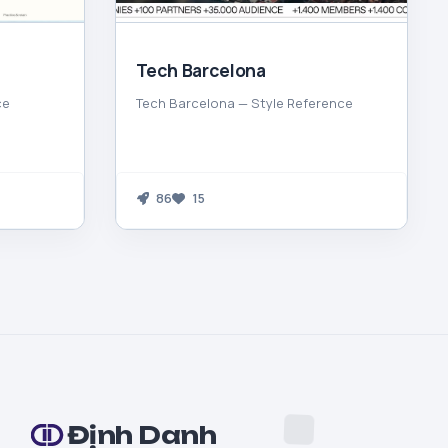
Tech Barcelona
ce
Tech Barcelona — Style Reference
86
15
Định Danh