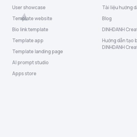
User showcase
Tài liệu hướng d
Template website
Blog
Bio link template
DINHDANH Creat
Template app
Hướng dẫn tạo b
DINHDANH Crea
Template landing page
AI prompt studio
Apps store