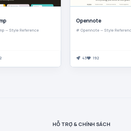
imp
Opennote
mp — Style Reference
# Opennote — Style Referen
2
43
192
HỖ TRỢ & CHÍNH SÁCH