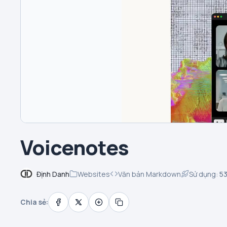
Voicenotes
Định Danh
Websites
Văn bản Markdown
Sử dụng:
5
Chia sẻ: