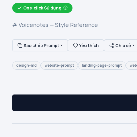
One-click Sử dụng
# Voicenotes — Style Reference
Sao chép Prompt
Yêu thích
Chia sẻ
design-md
website-prompt
landing-page-prompt
web