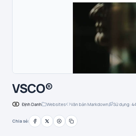
VSCO®
Định Danh
Websites
Văn bản Markdown
Sử dụng:
4
Chia sẻ: