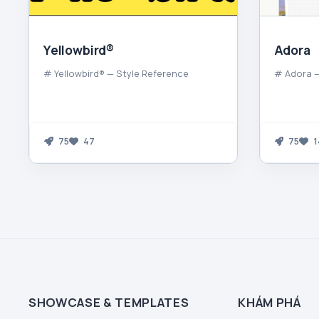
Yellowbird®
Adora
# Yellowbird® — Style Reference
# Adora —
75
47
75
1
SHOWCASE & TEMPLATES
KHÁM PHÁ