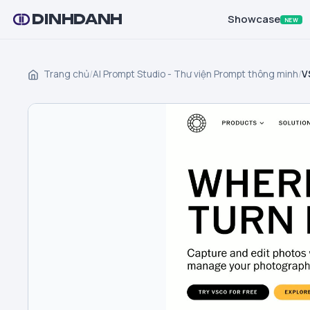
DINHDANH
Showcase
NEW
Trang chủ
/
AI Prompt Studio - Thư viện Prompt thông minh
/
V