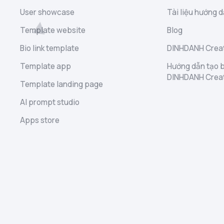
User showcase
Tài liệu hướng d
Template website
Blog
Bio link template
DINHDANH Creat
Template app
Hướng dẫn tạo b
DINHDANH Crea
Template landing page
AI prompt studio
Apps store