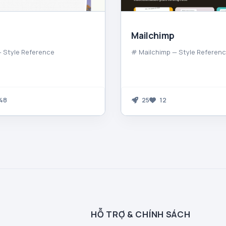
Mailchimp
 Style Reference
# Mailchimp — Style Referen
48
25
12
HỖ TRỢ & CHÍNH SÁCH