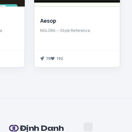
Aesop
ce
NGLORA — Style Reference
78
192
Định Danh