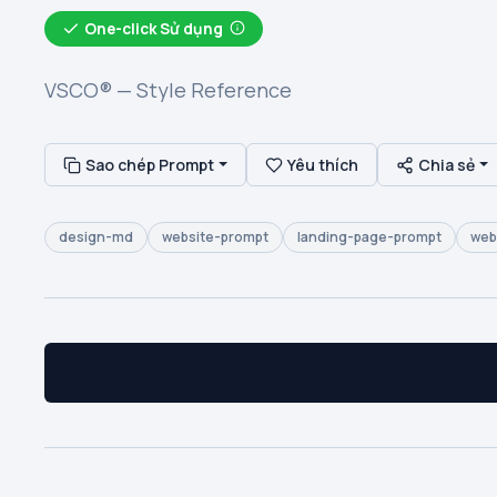
One-click Sử dụng
VSCO® — Style Reference
Sao chép Prompt
Yêu thích
Chia sẻ
design-md
website-prompt
landing-page-prompt
web