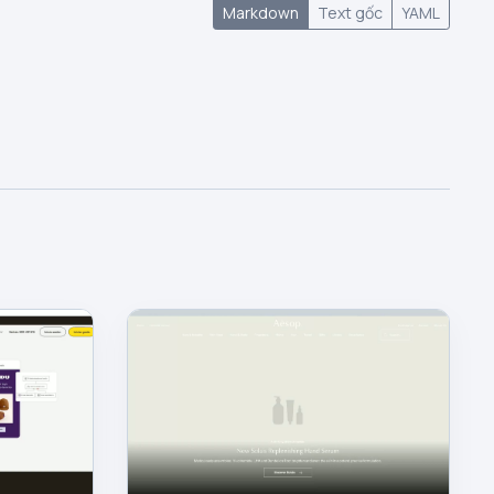
Markdown
Text gốc
YAML