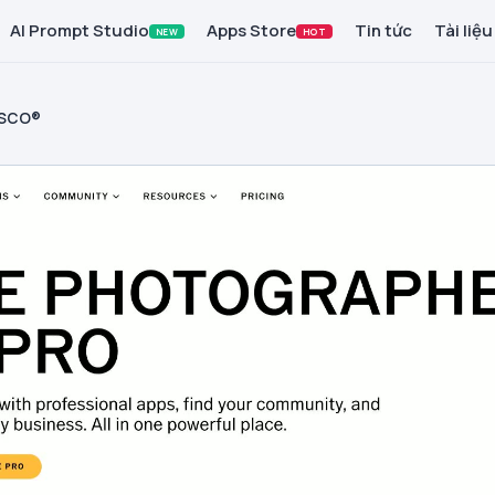
AI Prompt Studio
Apps Store
Tin tức
Tài liệu
NEW
HOT
SCO®