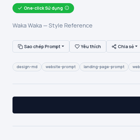
One-click Sử dụng
Waka Waka — Style Reference
Sao chép Prompt
Yêu thích
Chia sẻ
design-md
website-prompt
landing-page-prompt
web