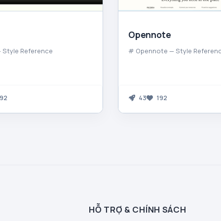
Opennote
 Style Reference
# Opennote — Style Referen
92
43
192
HỖ TRỢ & CHÍNH SÁCH