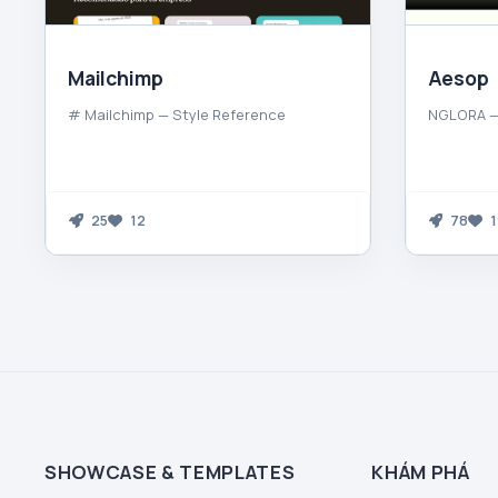
Mailchimp
Aesop
# Mailchimp — Style Reference
NGLORA —
25
12
78
1
SHOWCASE & TEMPLATES
KHÁM PHÁ