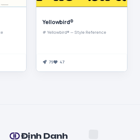
Yellowbird®
ce
# Yellowbird® — Style Reference
75
47
Định Danh