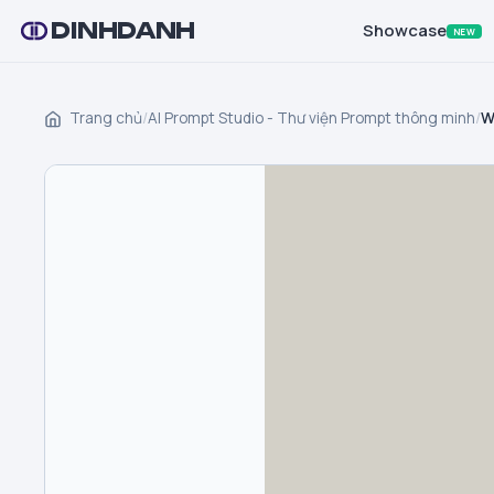
DINHDANH
Showcase
NEW
Trang chủ
/
AI Prompt Studio - Thư viện Prompt thông minh
/
W