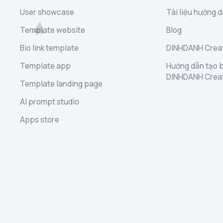
User showcase
Tài liệu hướng d
Template website
Blog
Bio link template
DINHDANH Creat
Template app
Hướng dẫn tạo b
DINHDANH Crea
Template landing page
AI prompt studio
Apps store