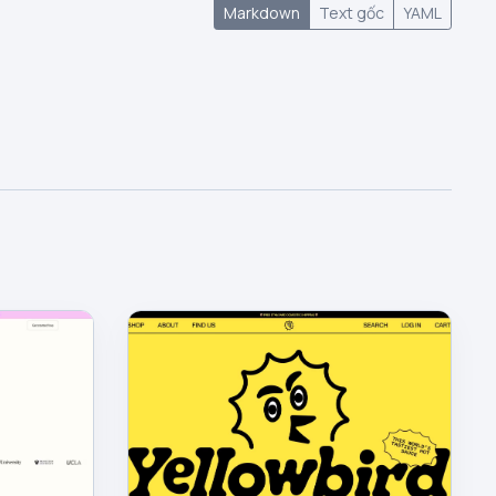
Markdown
Text gốc
YAML