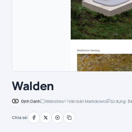
Walden
Định Danh
Websites
Văn bản Markdown
Sử dụng:
3
Chia sẻ: