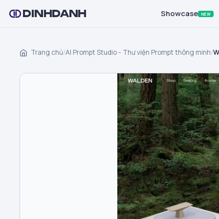
DINHDANH
Showcase
NEW
Trang chủ
/
AI Prompt Studio - Thư viện Prompt thông minh
/
W