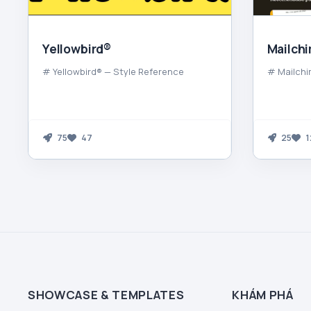
Yellowbird®
Mailch
# Yellowbird® — Style Reference
# Mailchi
75
47
25
1
SHOWCASE & TEMPLATES
KHÁM PHÁ