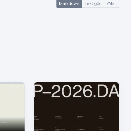
Markdown
Text gốc
YAML