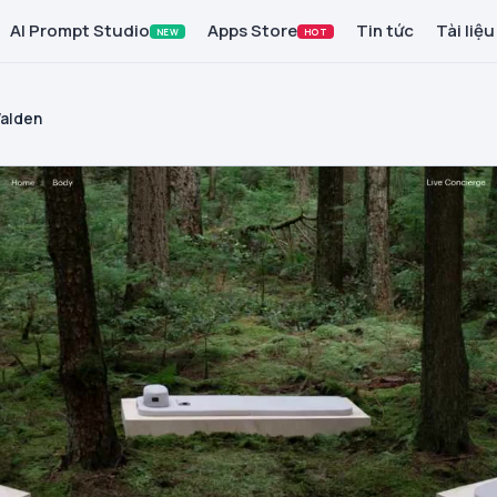
AI Prompt Studio
Apps Store
Tin tức
Tài liệu
NEW
HOT
alden