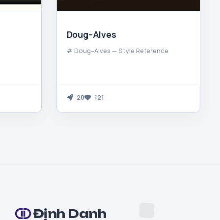
Doug–Alves
# Doug–Alves — Style Reference
28
121
Định Danh