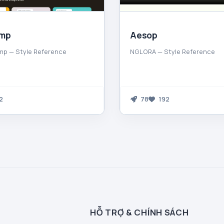
imp
Aesop
mp — Style Reference
NGLORA — Style Reference
2
78
192
HỖ TRỢ & CHÍNH SÁCH