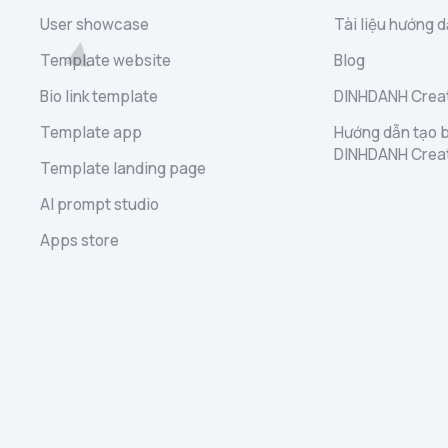
User showcase
Tài liệu hướng d
Template website
Blog
Bio link template
DINHDANH Creat
Template app
Hướng dẫn tạo b
DINHDANH Crea
Template landing page
AI prompt studio
Apps store