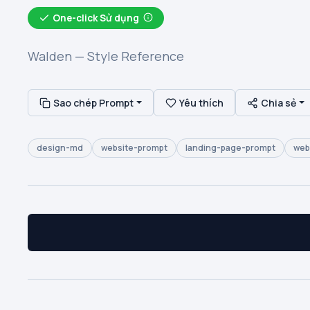
One-click Sử dụng
Walden — Style Reference
Sao chép Prompt
Yêu thích
Chia sẻ
design-md
website-prompt
landing-page-prompt
web