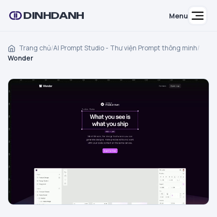
DINHDANH
Menu
Trang chủ
/
AI Prompt Studio - Thư viện Prompt thông minh
/
Wonder