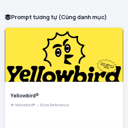
Prompt tương tự (Cùng danh mục)
Yellowbird®
# Yellowbird® — Style Reference