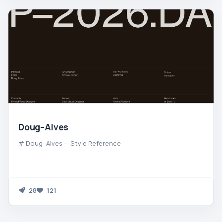
Doug–Alves
# Doug–Alves — Style Reference
28
121