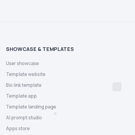
SHOWCASE & TEMPLATES
User showcase
Template website
Bio link template
Template app
Template landing page
AI prompt studio
Apps store