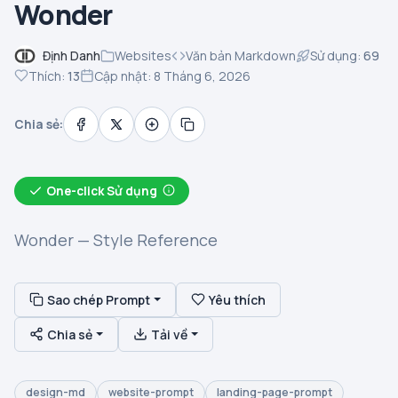
Wonder
Định Danh
Websites
Văn bản Markdown
Sử dụng:
69
Thích:
13
Cập nhật: 8 Tháng 6, 2026
Chia sẻ:
One-click Sử dụng
Wonder — Style Reference
Sao chép Prompt
Yêu thích
Chia sẻ
Tải về
design-md
website-prompt
landing-page-prompt