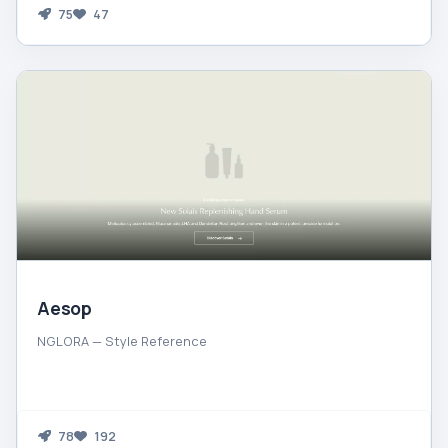
75
47
Aesop
NGLORA — Style Reference
78
192