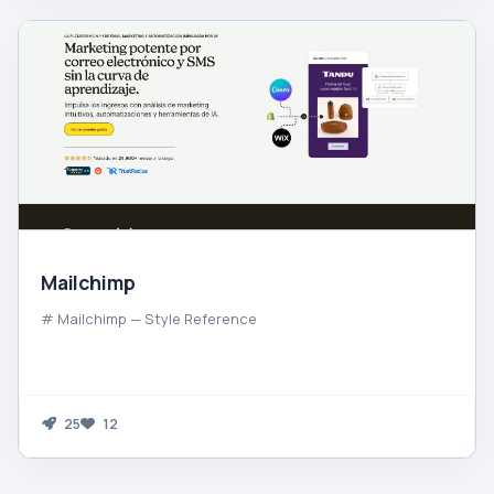
Mailchimp
# Mailchimp — Style Reference
25
12