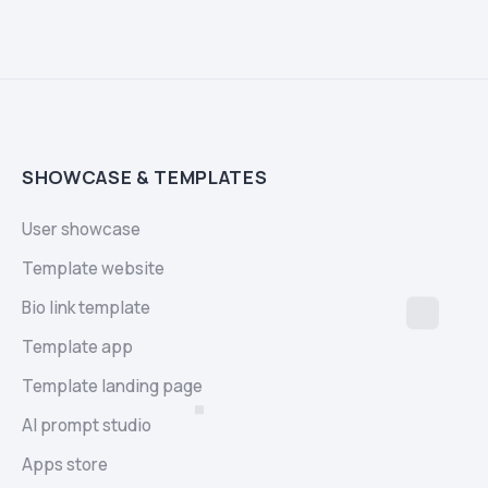
SHOWCASE & TEMPLATES
User showcase
Template website
Bio link template
Template app
Template landing page
AI prompt studio
Apps store