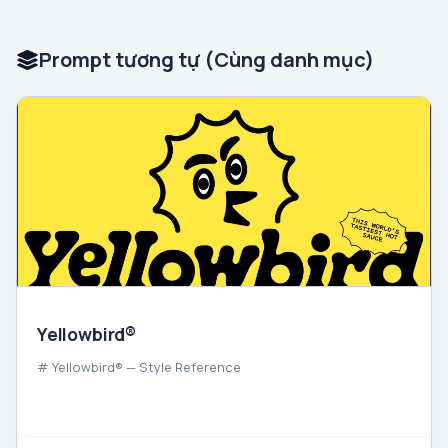
Prompt tương tự (Cùng danh mục)
Yellowbird®
# Yellowbird® — Style Reference