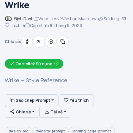
Wrike
Định Danh
Websites
Văn bản Markdown
Sử dụng:
33
Thích:
4
Cập nhật: 8 Tháng 6, 2026
Chia sẻ:
One-click Sử dụng
Wrike — Style Reference
Sao chép Prompt
Yêu thích
Chia sẻ
Tải về
design-md
website-prompt
landing-page-prompt