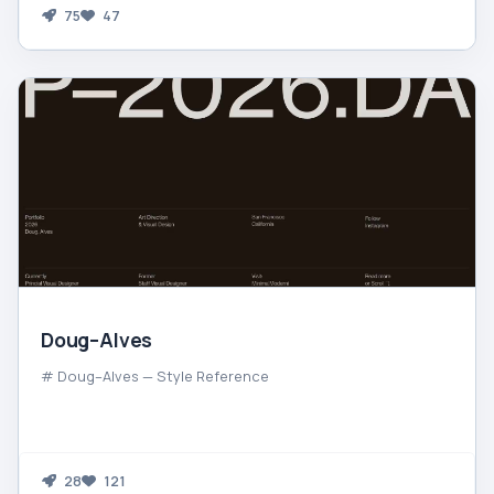
75
47
Doug–Alves
# Doug–Alves — Style Reference
28
121