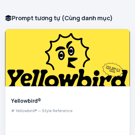
Prompt tương tự (Cùng danh mục)
Yellowbird®
# Yellowbird® — Style Reference