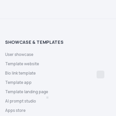
SHOWCASE & TEMPLATES
User showcase
Template website
Bio link template
Template app
Template landing page
AI prompt studio
Apps store