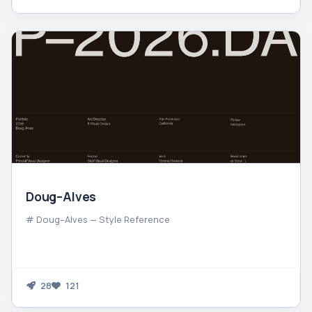
Doug–Alves
# Doug–Alves — Style Reference
28
121