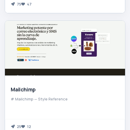
75
47
Mailchimp
# Mailchimp — Style Reference
25
12