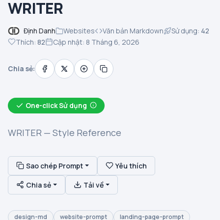
WRITER
Định Danh
Websites
Văn bản Markdown
Sử dụng:
42
Thích:
82
Cập nhật: 8 Tháng 6, 2026
Chia sẻ:
One-click Sử dụng
WRITER — Style Reference
Sao chép Prompt
Yêu thích
Chia sẻ
Tải về
design-md
website-prompt
landing-page-prompt