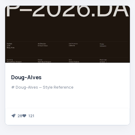
Doug–Alves
# Doug–Alves — Style Reference
28
121