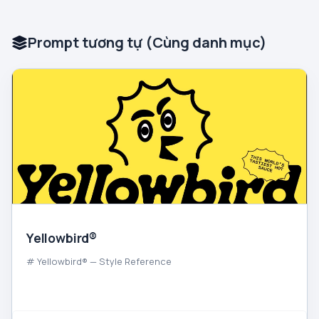
Prompt tương tự (Cùng danh mục)
Yellowbird®
# Yellowbird® — Style Reference