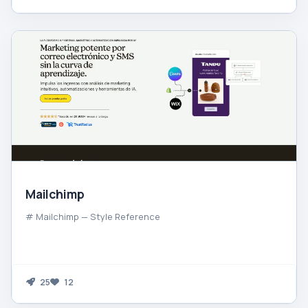
Mailchimp
# Mailchimp — Style Reference
25
12