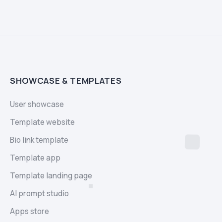
SHOWCASE & TEMPLATES
User showcase
Template website
Bio link template
Template app
Template landing page
AI prompt studio
Apps store