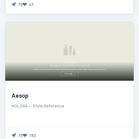
75
47
Aesop
NGLORA — Style Reference
78
192