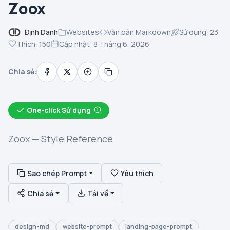
Zoox
Định Danh
Websites
Văn bản Markdown
Sử dụng:
23
Thích:
150
Cập nhật: 8 Tháng 6, 2026
Chia sẻ:
One-click Sử dụng
Zoox — Style Reference
Sao chép Prompt
Yêu thích
Chia sẻ
Tải về
design-md
website-prompt
landing-page-prompt