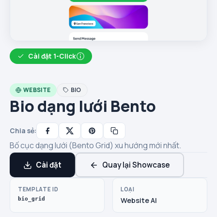
Cài đặt 1-Click
WEBSITE
BIO
Bio dạng lưới Bento
Chia sẻ:
Bố cục dạng lưới (Bento Grid) xu hướng mới nhất.
Cài đặt
Quay lại Showcase
TEMPLATE ID
LOẠI
bio_grid
Website AI