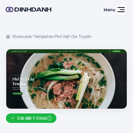
DINHDANH
Menu
Showcase
/
Templates
/
Phở Việt Gia Truyền
Cài đặt 1-Click