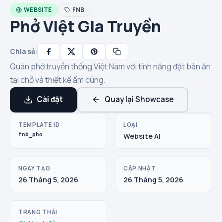
WEBSITE
FNB
Phở Việt Gia Truyền
Chia sẻ:
Quán phở truyền thống Việt Nam với tính năng đặt bàn ăn
tại chỗ và thiết kế ấm cúng.
Cài đặt
Quay lại Showcase
TEMPLATE ID
LOẠI
fnb_pho
Website AI
NGÀY TẠO
CẬP NHẬT
26 Tháng 5, 2026
26 Tháng 5, 2026
TRẠNG THÁI