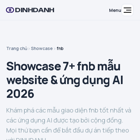
DINHDANH
Menu
Trang chủ
Showcase
fnb
Showcase 7+ fnb mẫu
website & ứng dụng AI
2026
Khám phá các mẫu giao diện fnb tốt nhất và
các ứng dụng AI được tạo bởi cộng đồng.
Mọi thứ bạn cần để bắt đầu dự án tiếp theo