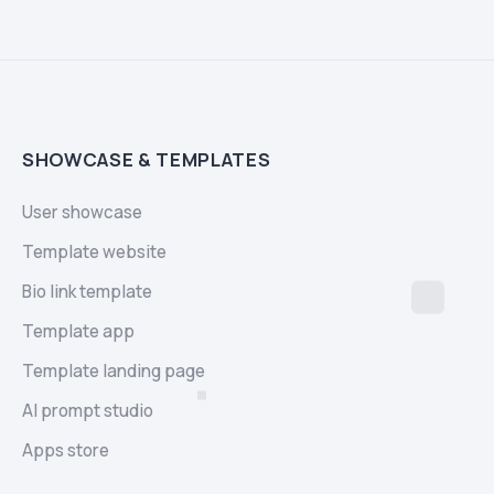
SHOWCASE & TEMPLATES
User showcase
Template website
Bio link template
Template app
Template landing page
AI prompt studio
Apps store