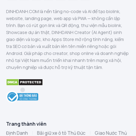
DINHDANH.COM là nền tảng no-code và AI để tạo biolink,
website, landing page, web app và PWA — không cần lập
trình. Bạn có rút gọn link và QR động, thư viện mẫu biolink,
Showcase dự án thật, DINHDANH Creator (AI Agent) sinh
giao diện và logic, kho Apps Store mở rộng tính năng, kiểm
tra SEO cơ bản và xuất bản lên tên miền riêng hoặc gói
Android. Giải pháp cho creator, shop online và doanh nghiệp
nhỏ tại Việt Nam muốn triển khai nhanh trên mạng xã hội,
chuyên nghiệp và được hỗ trợ kỹ thuật tận tâm.
Trang thành viên
Định Danh
|
Bãi giữ xe ô tô Thủ Đức
|
Giao Nước Thủ