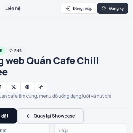
Liên hệ
Đăng nhập
Đăng ký
E
FNB
g web Quán Cafe Chill
ee
án cafe ấm cúng, menu đồ uống dạng lưới và nút chỉ
 đặt
Quay lại Showcase
E ID
LOẠI