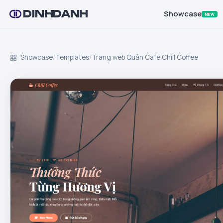
DINHDANH
Showcase
NEW
Showcase
/
Templates
/
Trang web Quán Cafe Chill Coffee