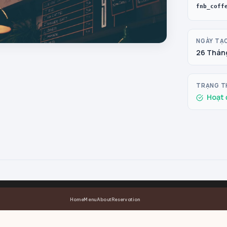
fnb_coff
NGÀY TẠ
26 Tháng
TRẠNG T
Hoạt 