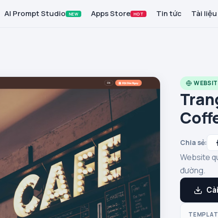
AI Prompt Studio
Apps Store
Tin tức
Tài liệu
NEW
HOT
WEBSIT
Tran
Coff
Chia sẻ:
Website qu
đường.
Cài
TEMPLAT