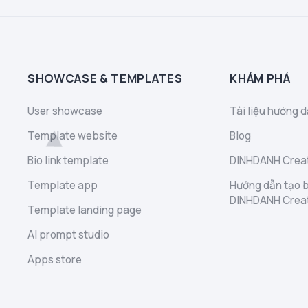
SHOWCASE & TEMPLATES
KHÁM PHÁ
User showcase
Tài liệu hướng d
Template website
Blog
Bio link template
DINHDANH Creat
Template app
Hướng dẫn tạo b
DINHDANH Crea
Template landing page
AI prompt studio
Apps store