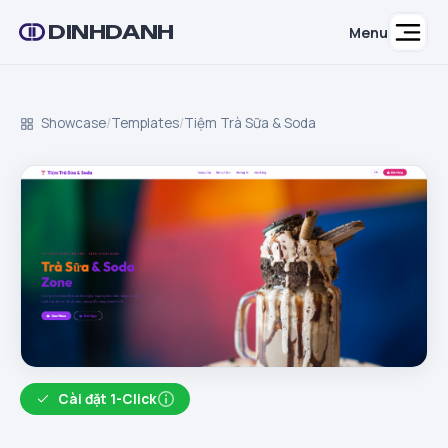
DINHDANH
Menu
Showcase
/
Templates
/
Tiệm Trà Sữa & Soda
Cài đặt 1-Click