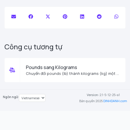
Công cụ tương tự
Pounds sang Kilograms
Chuyển đổi pounds (lb) thành kilograms (kg) một cách dễ dàng.
Version:
2.1-5-12-25-a1
Ngôn ngữ:
Bản quyền 2025
DINHDANH.com