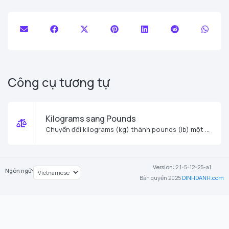
Công cụ tương tự
Kilograms sang Pounds
Chuyển đổi kilograms (kg) thành pounds (lb) một cách dễ dàng.
Version:
2.1-5-12-25-a1
Ngôn ngữ:
Bản quyền 2025
DINHDANH.com