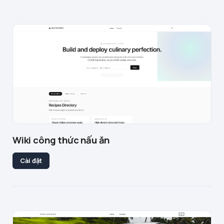
Wiki công thức nấu ăn
Cài đặt