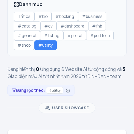
Danh mục
Tất cả
#bio
#booking
#business
#catalog
#cv
#dashboard
#fnb
#general
#listing
#portal
#portfolio
#shop
#utility
0
5
Đang hiển thị
Ứng dụng & Website AI từ cộng đồng và
Giao diện mẫu AI tốt nhất năm 2026 từ DINHDANH team
Đang lọc theo:
#utility
USER SHOWCASE