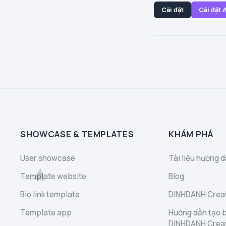
Cài đặt
Cài đặt
SHOWCASE & TEMPLATES
KHÁM PHÁ
User showcase
Tài liệu hướng d
Template website
Blog
Bio link template
DINHDANH Creat
Template app
Hướng dẫn tạo b
DINHDANH Crea