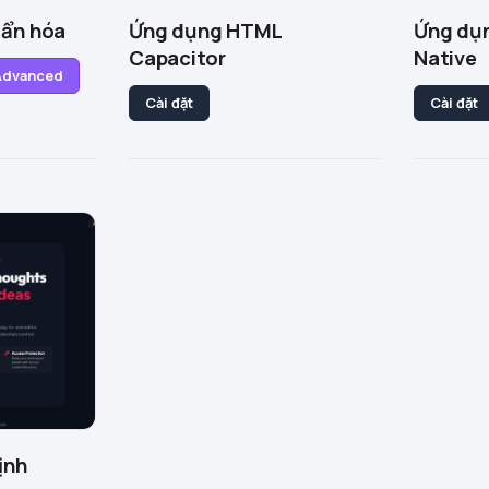
uẩn hóa
Ứng dụng HTML
Ứng dụn
Capacitor
Native
 Advanced
Cài đặt
Cài đặt
ịnh