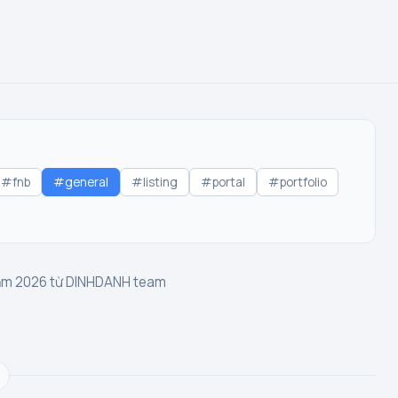
#fnb
#general
#listing
#portal
#portfolio
năm 2026 từ DINHDANH team