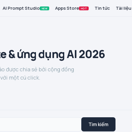
AI Prompt Studio
Apps Store
Tin tức
Tài liệu
NEW
HOT
e & ứng dụng AI 2026
o được chia sẻ bởi cộng đồng
với một cú click.
Tìm kiếm