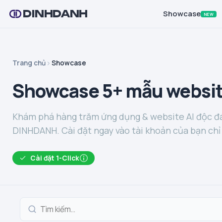
DINHDANH
Showcase
NEW
Trang chủ
Showcase
Showcase 5+ mẫu websit
Khám phá hàng trăm ứng dụng & website AI độc đá
DINHDANH. Cài đặt ngay vào tài khoản của bạn chỉ 
Cài đặt 1-Click