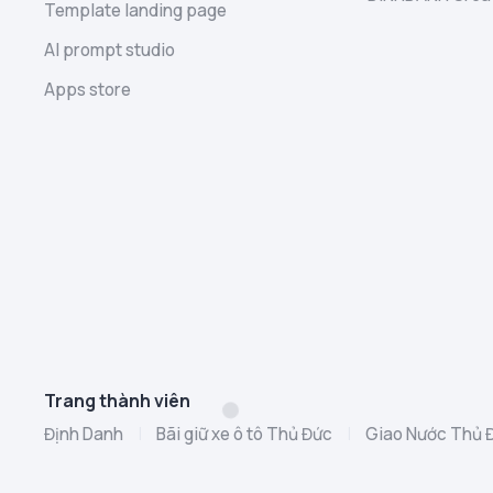
Template landing page
AI prompt studio
Apps store
Trang thành viên
Định Danh
|
Bãi giữ xe ô tô Thủ Đức
|
Giao Nước Thủ 