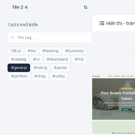
Tên Z-A
Hiển thị - trê
TAGS PHỔ BIẾN
Tất cả
#bio
#booking
#business
#catalog
#cv
#dashboard
#fnb
#general
#listing
#portal
#portfolio
#shop
#utility