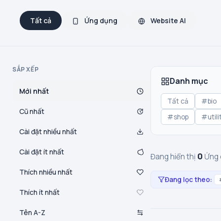
Tất cả
Ứng dụng
Website AI
SẮP XẾP
Danh mục
Mới nhất
Tất cả
#bio
Cũ nhất
#shop
#utili
Cài đặt nhiều nhất
Cài đặt ít nhất
0
Đang hiển thị
Ứng 
Thích nhiều nhất
Đang lọc theo:
Thích ít nhất
Tên A-Z