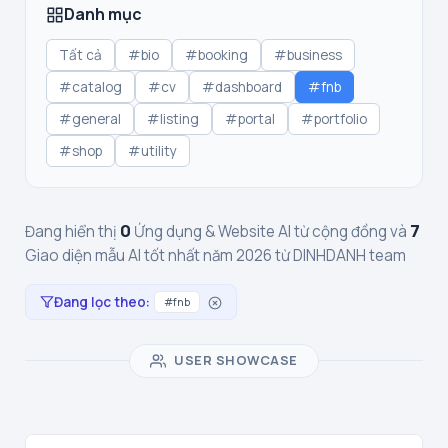
Danh mục
Tất cả
#bio
#booking
#business
#catalog
#cv
#dashboard
#fnb
#general
#listing
#portal
#portfolio
#shop
#utility
0
7
Đang hiển thị
Ứng dụng & Website AI từ cộng đồng và
Giao diện mẫu AI tốt nhất năm 2026 từ DINHDANH team
Đang lọc theo:
#fnb
USER SHOWCASE