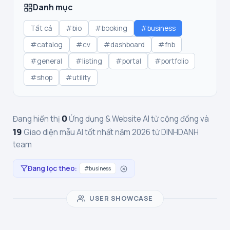
Danh mục
Tất cả
#bio
#booking
#business
#catalog
#cv
#dashboard
#fnb
#general
#listing
#portal
#portfolio
#shop
#utility
0
Đang hiển thị
Ứng dụng & Website AI từ cộng đồng và
19
Giao diện mẫu AI tốt nhất năm 2026 từ DINHDANH
team
Đang lọc theo:
#business
USER SHOWCASE